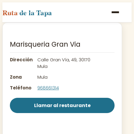
Ruta
de la Tapa
Inicio
Poblaciones
Marisqueria Gran Via
Rutas
Dirección
Calle Gran Vía, 49, 30170
Recetas
Mula
Zona
Mula
Contacto
Teléfono
968661314
Llamar al restaurante