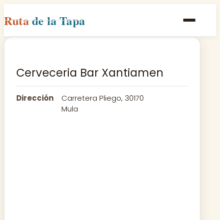
Ruta
de la Tapa
Inicio
Poblaciones
Cerveceria Bar Xantiamen
Rutas
Dirección
Carretera Pliego, 30170
Recetas
Mula
Contacto