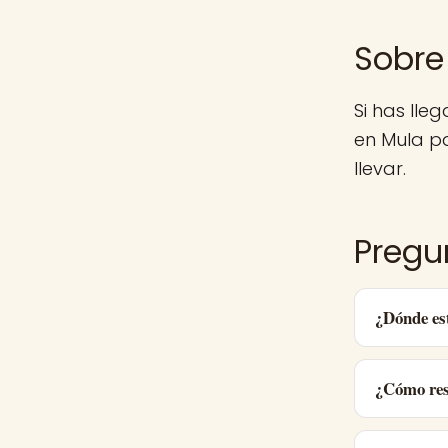
Sobre
Si has lle
en Mula p
llevar.
Pregu
¿Dónde es
¿Cómo res