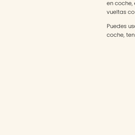
en coche,
vueltas c
Puedes usa
coche, te