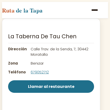
Ruta
de la Tapa
Inicio
Poblaciones
La Taberna De Tau Chen
Rutas
Dirección
Calle Trav. de la Senda, 7, 30442
Recetas
Moratalla
Zona
Benizar
Contacto
Teléfono
679052712
Llamar al restaurante