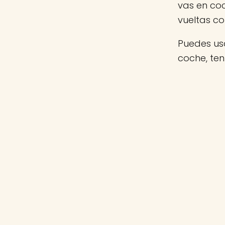
vas en co
vueltas c
Puedes usa
coche, te