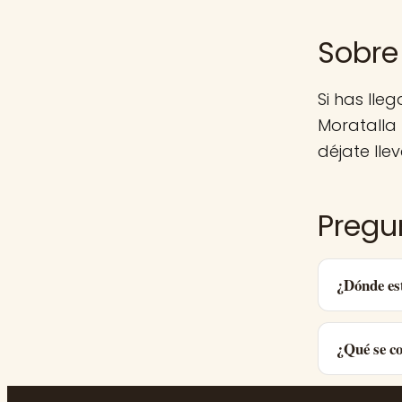
Sobr
Si has ll
Moratalla
déjate llev
Pregu
¿Dónde e
¿Qué se c