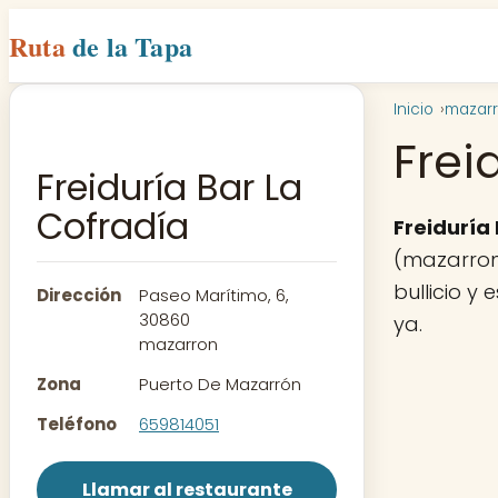
Ruta
de la Tapa
Inicio
mazar
Frei
Freiduría Bar La
Cofradía
Freiduría
(mazarron
bullicio y
Dirección
Paseo Marítimo, 6,
30860
ya.
mazarron
Zona
Puerto De Mazarrón
Teléfono
659814051
Llamar al restaurante