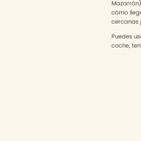
Mazarrón),
cómo llega
cercanas 
Puedes usa
coche, te