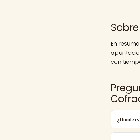
Sobre 
En resumen
apuntados
con tiemp
Pregu
Cofra
¿Dónde es