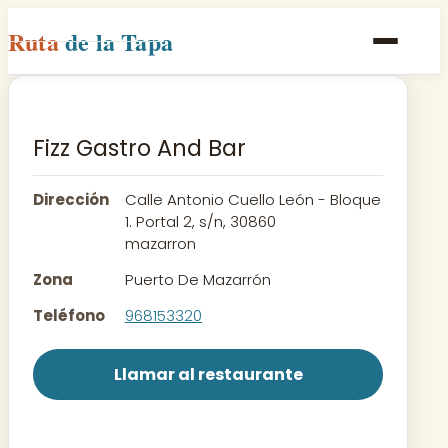
Ruta
de la Tapa
Inicio
Poblaciones
Fizz Gastro And Bar
Rutas
Dirección
Calle Antonio Cuello León - Bloque
Recetas
1. Portal 2, s/n, 30860
mazarron
Contacto
Zona
Puerto De Mazarrón
Teléfono
968153320
Llamar al restaurante