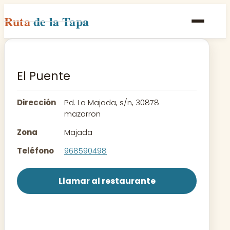
Ruta
de la Tapa
Inicio
Poblaciones
El Puente
Rutas
Dirección
Pd. La Majada, s/n, 30878
Recetas
mazarron
Zona
Majada
Contacto
Teléfono
968590498
Llamar al restaurante