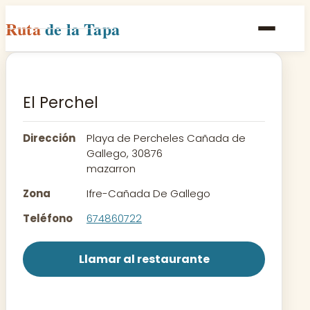
Ruta
de la Tapa
Inicio
Poblaciones
El Perchel
Rutas
Dirección
Playa de Percheles Cañada de
Recetas
Gallego, 30876
mazarron
Contacto
Zona
Ifre-Cañada De Gallego
Teléfono
674860722
Llamar al restaurante