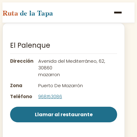
Ruta
de la Tapa
Inicio
Poblaciones
El Palenque
Rutas
Dirección
Avenida del Mediterráneo, 62,
Recetas
30860
mazarron
Contacto
Zona
Puerto De Mazarrón
Teléfono
968153086
Llamar al restaurante