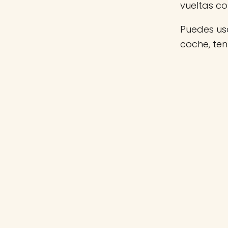
vueltas c
Puedes usa
coche, te