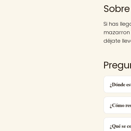
Sobre
Si has lle
mazarron 
déjate llev
Pregu
¿Dónde es
¿Cómo res
¿Qué se c