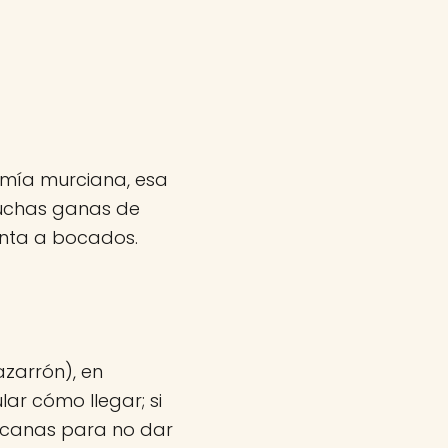
omía murciana, esa
muchas ganas de
enta a bocados.
azarrón), en
ar cómo llegar; si
rcanas para no dar