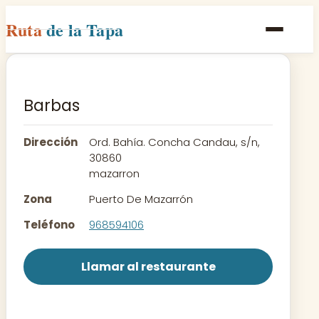
Ruta
de la Tapa
Inicio
Poblaciones
Barbas
Rutas
Dirección
Ord. Bahía. Concha Candau, s/n,
Recetas
30860
mazarron
Contacto
Zona
Puerto De Mazarrón
Teléfono
968594106
Llamar al restaurante