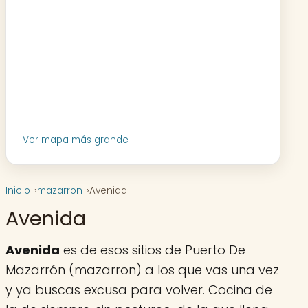
Ver mapa más grande
Inicio
mazarron
Avenida
Avenida
Avenida
es de esos sitios de Puerto De
Mazarrón (mazarron) a los que vas una vez
y ya buscas excusa para volver. Cocina de