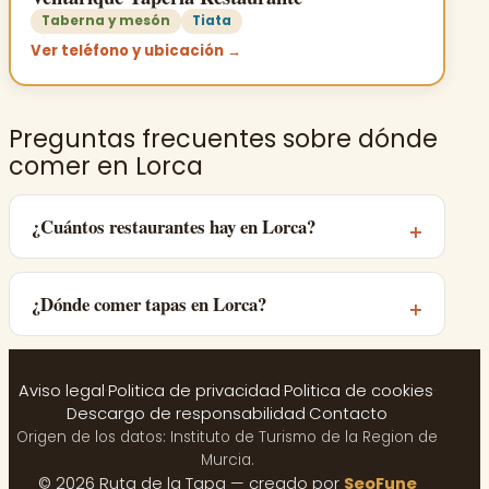
Taberna y mesón
Tiata
Ver teléfono y ubicación →
Preguntas frecuentes sobre dónde
comer en Lorca
¿Cuántos restaurantes hay en Lorca?
¿Dónde comer tapas en Lorca?
Aviso legal
·
Politica de privacidad
·
Politica de cookies
·
Descargo de responsabilidad
·
Contacto
Origen de los datos: Instituto de Turismo de la Region de
Murcia.
© 2026 Ruta de la Tapa — creado por
SeoFune