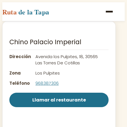
Ruta
de la Tapa
Inicio
Poblaciones
Chino Palacio Imperial
Rutas
Dirección
Avenida los Pulpites, 18, 30565
Recetas
Las Torres De Cotillas
Zona
Los Pulpites
Contacto
Teléfono
968387306
Llamar al restaurante