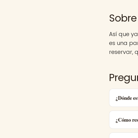
Sobre
Así que y
es una pa
reservar, q
Pregu
¿Dónde es
¿Cómo res