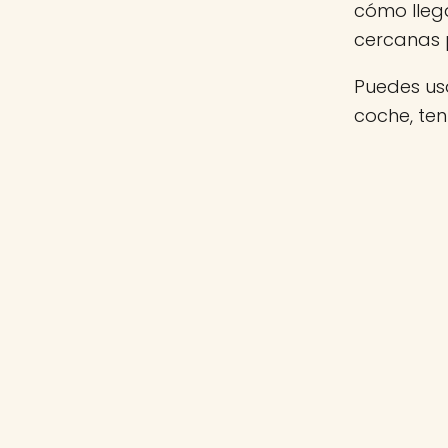
cómo llega
cercanas 
Puedes usa
coche, te