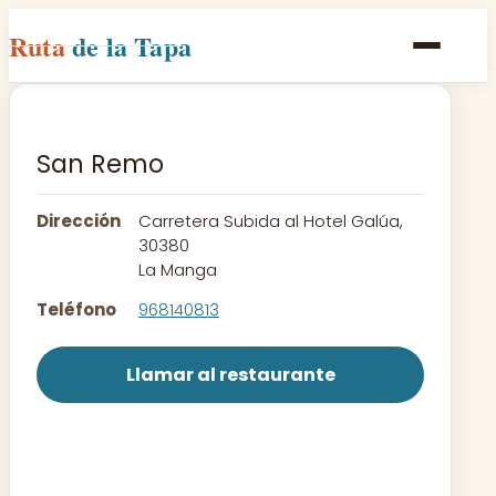
Ruta
de la Tapa
Inicio
Poblaciones
San Remo
Rutas
Dirección
Carretera Subida al Hotel Galúa,
Recetas
30380
La Manga
Contacto
Teléfono
968140813
Llamar al restaurante