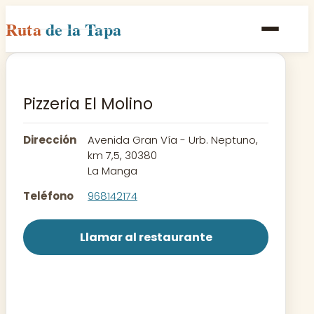
Ruta
de la Tapa
Inicio
Poblaciones
Pizzeria El Molino
Rutas
Dirección
Avenida Gran Vía - Urb. Neptuno,
Recetas
km 7,5, 30380
La Manga
Contacto
Teléfono
968142174
Llamar al restaurante