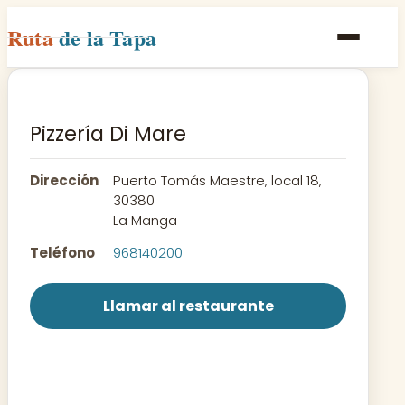
Ruta
de la Tapa
Inicio
Poblaciones
Pizzería Di Mare
Rutas
Dirección
Puerto Tomás Maestre, local 18,
Recetas
30380
La Manga
Contacto
Teléfono
968140200
Llamar al restaurante