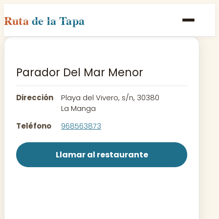
Ruta
de la Tapa
Inicio
Poblaciones
Parador Del Mar Menor
Rutas
Dirección
Playa del Vivero, s/n, 30380
Recetas
La Manga
Teléfono
968563873
Contacto
Llamar al restaurante