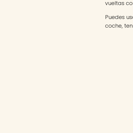
vueltas c
Puedes usa
coche, te