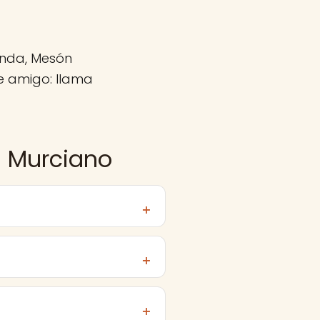
anda, Mesón
e amigo: llama
n Murciano