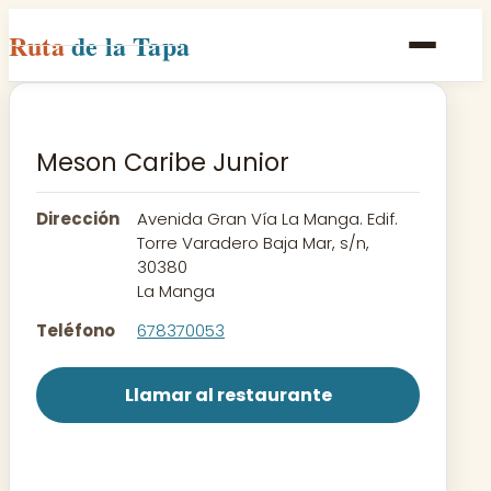
Ruta
de la Tapa
Inicio
Poblaciones
Meson Caribe Junior
Rutas
Dirección
Avenida Gran Vía La Manga. Edif.
Recetas
Torre Varadero Baja Mar, s/n,
30380
La Manga
Contacto
Teléfono
678370053
Llamar al restaurante