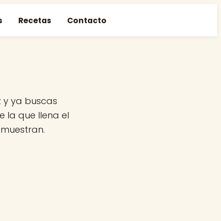
s
Recetas
Contacto
z y ya buscas
 la que llena el
emuestran.