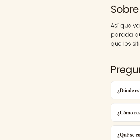
Sobre
Así que y
parada qu
que los sit
Pregu
¿Dónde es
¿Cómo res
¿Qué se c