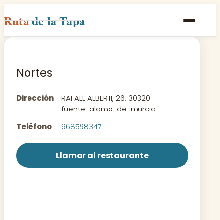
Ruta
de la Tapa
Inicio
Poblaciones
Nortes
Rutas
Dirección
RAFAEL ALBERTI, 26, 30320
Recetas
fuente-alamo-de-murcia
Teléfono
968598347
Contacto
Llamar al restaurante