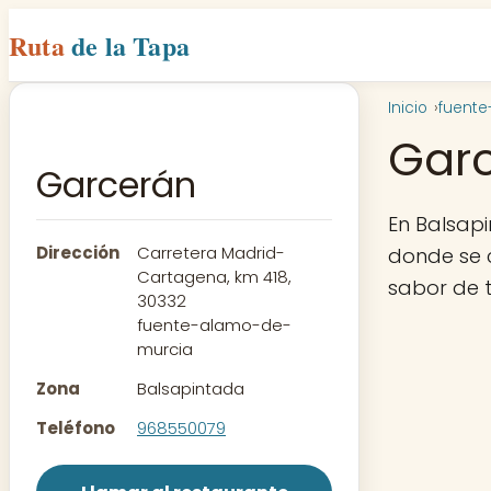
Ruta
de la Tapa
Inicio
fuente
Gar
Garcerán
En Balsap
Dirección
Carretera Madrid-
donde se 
Cartagena, km 418,
sabor de t
30332
fuente-alamo-de-
murcia
Zona
Balsapintada
Teléfono
968550079