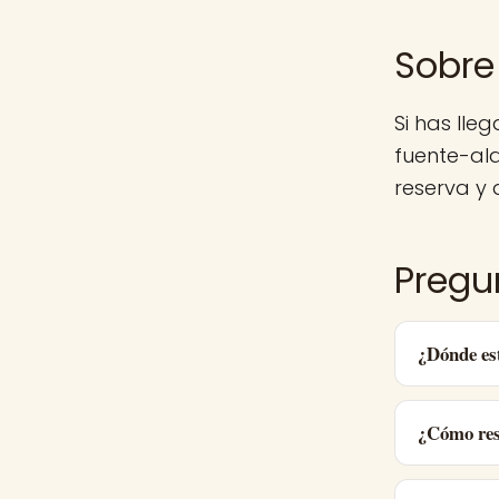
Sobre
Si has lle
fuente-al
reserva y d
Pregu
¿Dónde es
¿Cómo res