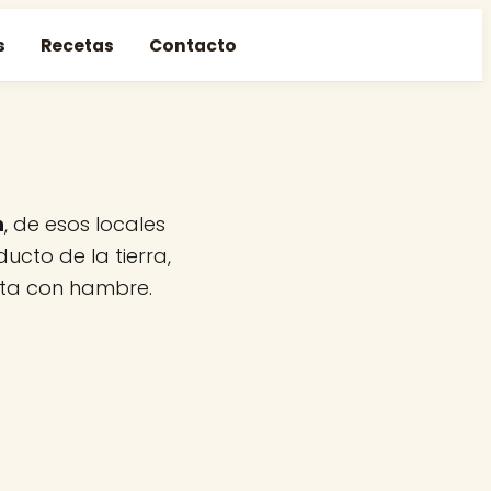
s
Recetas
Contacto
n
, de esos locales
cto de la tierra,
nta con hambre.