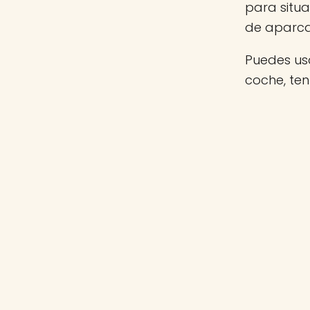
para situa
de aparca
Puedes usa
coche, te