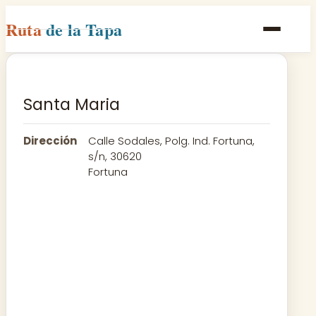
Ruta
de la Tapa
Inicio
Poblaciones
Santa Maria
Rutas
Dirección
Calle Sodales, Polg. Ind. Fortuna,
Recetas
s/n, 30620
Fortuna
Contacto