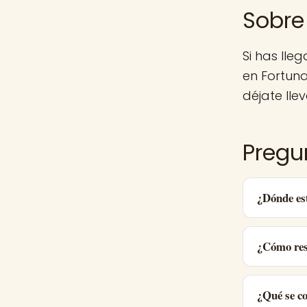
Sobre
Si has lle
en Fortun
déjate llev
Pregu
¿Dónde es
¿Cómo res
¿Qué se c