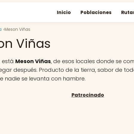
Inicio
Poblaciones
Ruta
a
Meson Viñas
on Viñas
a está
Meson Viñas
, de esos locales donde se c
regar después. Producto de la tierra, sabor de tod
ue nadie se levanta con hambre.