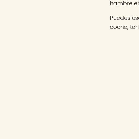
hambre e
Puedes usa
coche, te