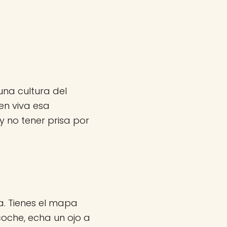
una cultura del
en viva esa
 no tener prisa por
na. Tienes el mapa
 coche, echa un ojo a