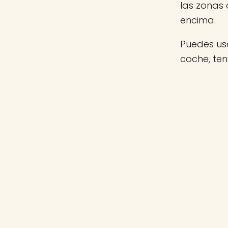
las zonas
encima.
Puedes usa
coche, te