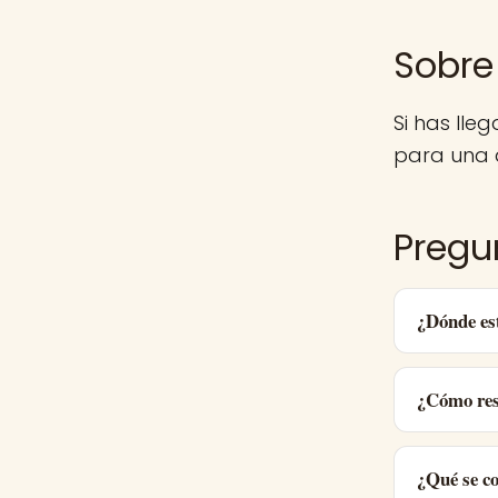
Sobre 
Si has lle
para una d
Pregu
¿Dónde est
¿Cómo res
¿Qué se c