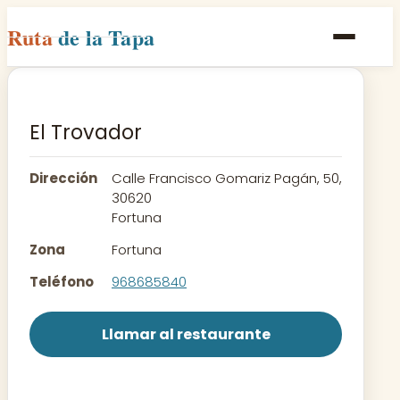
Ruta
de la Tapa
Inicio
Poblaciones
El Trovador
Rutas
Dirección
Calle Francisco Gomariz Pagán, 50,
Recetas
30620
Fortuna
Contacto
Zona
Fortuna
Teléfono
968685840
Llamar al restaurante