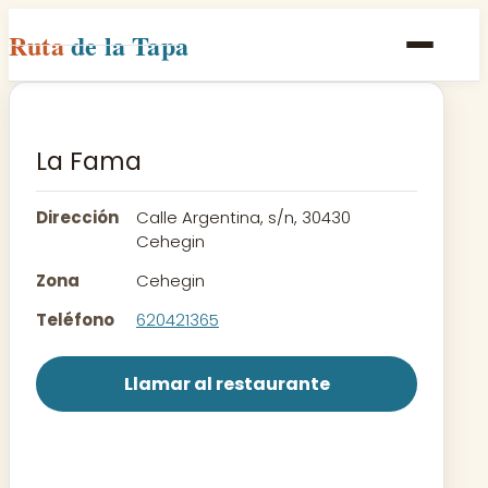
Ruta
de la Tapa
Inicio
Poblaciones
La Fama
Rutas
Dirección
Calle Argentina, s/n, 30430
Recetas
Cehegin
Zona
Cehegin
Contacto
Teléfono
620421365
Llamar al restaurante