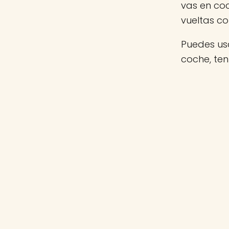
vas en co
vueltas c
Puedes usa
coche, te