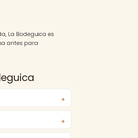
da, La Bodeguica es
ma antes para
deguica