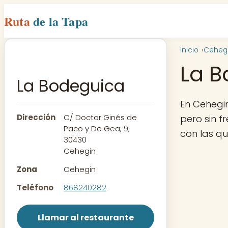
Ruta
de la Tapa
Inicio
Ceheg
La B
La Bodeguica
En Cehegi
Dirección
C/ Doctor Ginés de
pero sin f
Paco y De Gea, 9,
con las q
30430
Cehegin
Zona
Cehegin
Teléfono
868240282
Llamar al restaurante