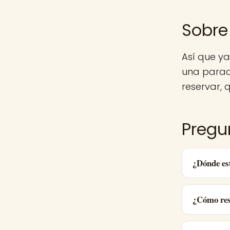
Sobre
Así que y
una parad
reservar, q
Pregu
¿Dónde es
¿Cómo res