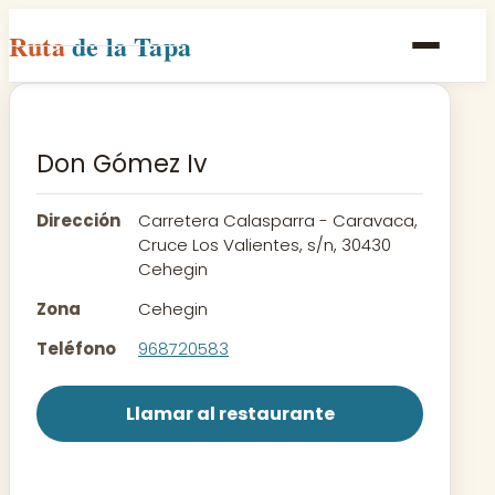
Ruta
de la Tapa
Inicio
Poblaciones
Don Gómez Iv
Rutas
Dirección
Carretera Calasparra - Caravaca,
Recetas
Cruce Los Valientes, s/n, 30430
Cehegin
Contacto
Zona
Cehegin
Teléfono
968720583
Llamar al restaurante