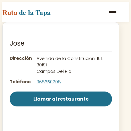
Ruta
de la Tapa
Inicio
Poblaciones
Jose
Rutas
Dirección
Avenida de la Constitución, 101,
Recetas
30191
Campos Del Rio
Contacto
Teléfono
968650208
Llamar al restaurante