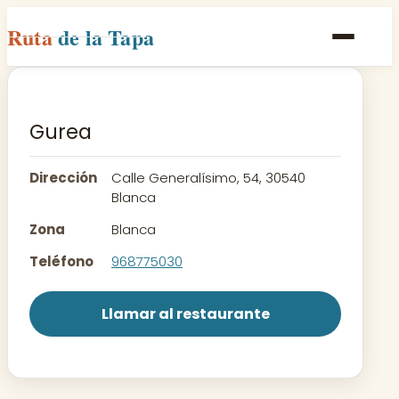
Ruta
de la Tapa
Inicio
Poblaciones
Gurea
Rutas
Dirección
Calle Generalísimo, 54, 30540
Recetas
Blanca
Zona
Blanca
Contacto
Teléfono
968775030
Llamar al restaurante