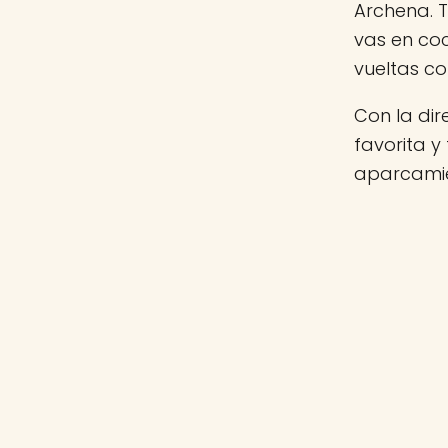
Archena. T
vas en co
vueltas c
Con la di
favorita y
aparcamie