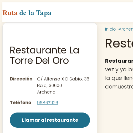
Ruta
de la Tapa
Inicio
Arche
Rest
Restaurante La
Torre Del Oro
Restauran
vez y ya b
la que lle
Dirección
C/ Alfonso X El Sabio, 36
Bajo, 30600
demuestra
Archena
Teléfono
968671126
Llamar al restaurante