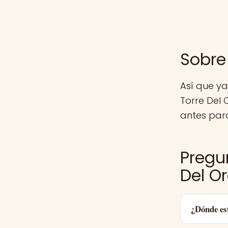
Sobre
Así que y
Torre Del
antes para
Pregu
Del O
¿Dónde es