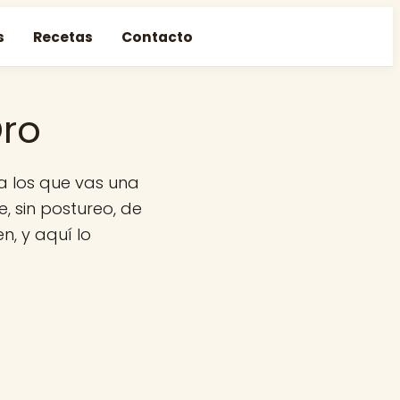
s
Recetas
Contacto
Oro
a los que vas una
, sin postureo, de
n, y aquí lo