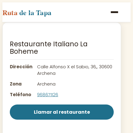
Ruta
de la Tapa
Inicio
Poblaciones
Restaurante Italiano La
Boheme
Rutas
Recetas
Dirección
Calle Alfonso X el Sabio, 36,, 30600
Archena
Contacto
Zona
Archena
Teléfono
968671126
Llamar al restaurante