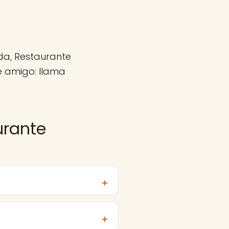
da, Restaurante
e amigo: llama
urante