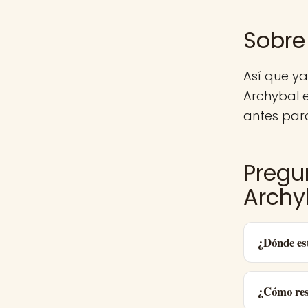
Sobre
Así que y
Archybal 
antes para
Pregu
Archy
¿Dónde es
¿Cómo res