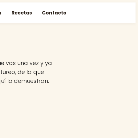
s
Recetas
Contacto
ue vas una vez y ya
tureo, de la que
quí lo demuestran.