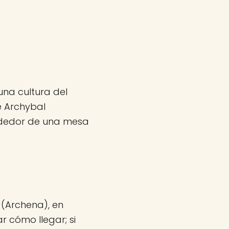
una cultura del
e Archybal
ededor de una mesa
 (Archena), en
r cómo llegar; si