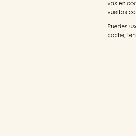
vas en co
vueltas c
Puedes usa
coche, te