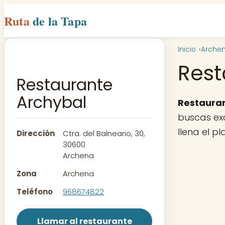
Ruta
de la Tapa
Inicio
Arche
Rest
Restaurante
Archybal
Restaura
buscas exc
llena el p
Dirección
Ctra. del Balneario, 30,
30600
Archena
Zona
Archena
Teléfono
968674822
Llamar al restaurante