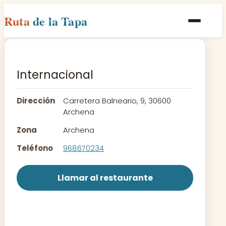
Ruta
de la Tapa
Inicio
Poblaciones
Internacional
Rutas
Dirección
Carretera Balneario, 9, 30600
Recetas
Archena
Zona
Archena
Contacto
Teléfono
968670234
Llamar al restaurante