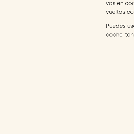
vas en co
vueltas c
Puedes usa
coche, te