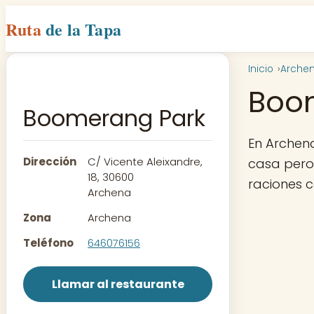
Ruta
de la Tapa
Inicio
Arche
Boo
Boomerang Park
En Archen
Dirección
C/ Vicente Aleixandre,
casa pero 
18, 30600
raciones 
Archena
Zona
Archena
Teléfono
646076156
Llamar al restaurante