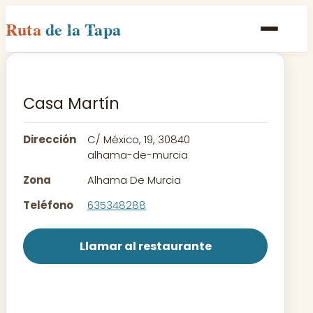
Ruta
de la Tapa
Inicio
Poblaciones
Casa Martín
Rutas
Dirección
C/ México, 19, 30840
Recetas
alhama-de-murcia
Zona
Alhama De Murcia
Contacto
Teléfono
635348288
Llamar al restaurante