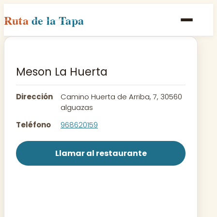
Ruta
de la Tapa
Inicio
Poblaciones
Meson La Huerta
Rutas
Dirección
Camino Huerta de Arriba, 7, 30560
Recetas
alguazas
Teléfono
968620159
Contacto
Llamar al restaurante