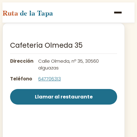
Ruta
de la Tapa
Inicio
Poblaciones
Cafetería Olmeda 35
Rutas
Dirección
Calle Olmeda, nº 35, 30560
Recetas
alguazas
Teléfono
647706313
Contacto
Llamar al restaurante