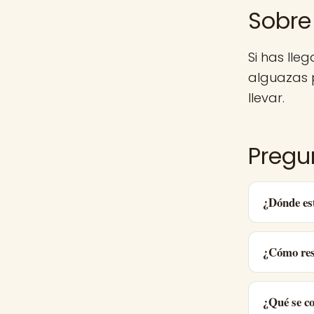
Sobre
Si has lle
alguazas 
llevar.
Pregu
¿Dónde es
¿Cómo res
¿Qué se c