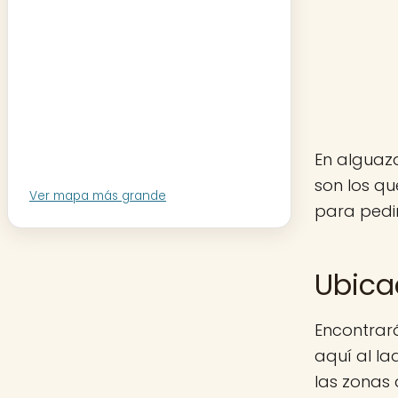
En alguaza
son los q
Ver mapa más grande
para pedir
Ubica
Encontrará
aquí al la
las zonas