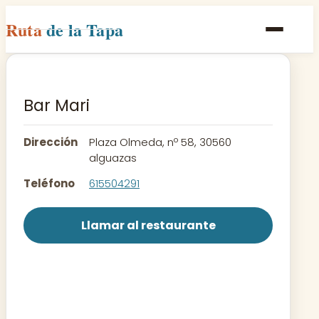
Ruta
de la Tapa
Inicio
Poblaciones
Bar Mari
Rutas
Dirección
Plaza Olmeda, nº 58, 30560
Recetas
alguazas
Teléfono
615504291
Contacto
Llamar al restaurante