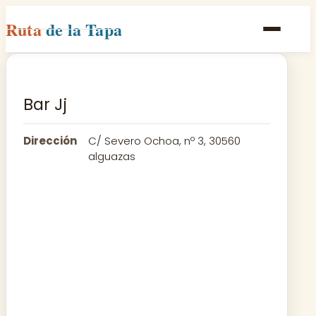
Ruta
de la Tapa
Inicio
Poblaciones
Bar Jj
Rutas
Dirección
C/ Severo Ochoa, nº 3, 30560
Recetas
alguazas
Contacto