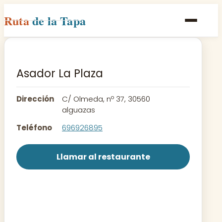
Ruta
de la Tapa
Inicio
Poblaciones
Asador La Plaza
Rutas
Dirección
C/ Olmeda, nº 37, 30560
Recetas
alguazas
Teléfono
696926895
Contacto
Llamar al restaurante