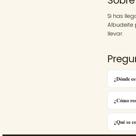
Sobre 
Si has lle
Albudeite
llevar.
Pregu
¿Dónde es
¿Cómo res
¿Qué se c