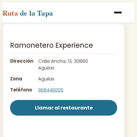
Ruta
de la Tapa
Inicio
Poblaciones
Ramonetero Experience
Rutas
Dirección
Calle Ancha, 13, 30880
Recetas
Aguilas
Zona
Aguilas
Contacto
Teléfono
968446006
Llamar al restaurante