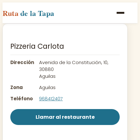
Ruta
de la Tapa
Inicio
Poblaciones
Pizzeria Carlota
Rutas
Dirección
Avenida de la Constitución, 10,
Recetas
30880
Aguilas
Contacto
Zona
Aguilas
Teléfono
968412407
Llamar al restaurante