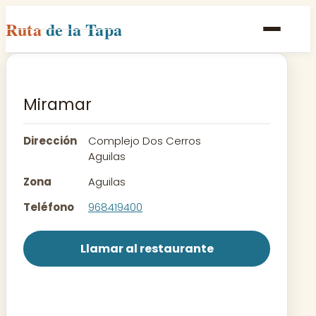
Ruta
de la Tapa
Inicio
Poblaciones
Miramar
Rutas
Dirección
Complejo Dos Cerros
Recetas
Aguilas
Zona
Aguilas
Contacto
Teléfono
968419400
Llamar al restaurante